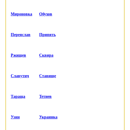
Мироновка
Обухов
Переяслав
Припять
Ржищев
Сквира
Славутич
Ставище
Тараща
Тетиев
Узин
Украинка