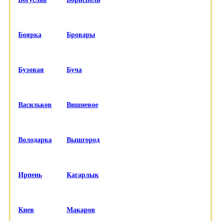
Боярка
Бровары
Бузовая
Буча
Васильков
Вишневое
Володарка
Вышгород
Ирпень
Кагарлык
Киев
Макаров