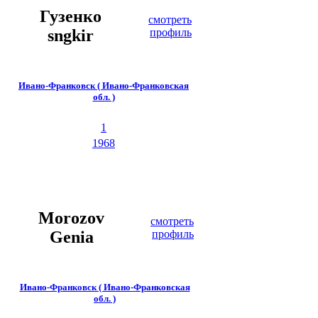
Гузенко
смотреть
sngkir
профиль
Ивано-Франковск ( Ивано-Франковская
обл. )
1
1968
Morozov
смотреть
Genia
профиль
Ивано-Франковск ( Ивано-Франковская
обл. )