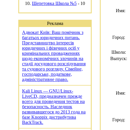
10.
Шепетовка Школа №5
-
10
Имя:
Реклама
Адвокат Київ: Ваш помічник з
Город:
багатьох юридичних питань.
Представництво інтересів
юридичних і фізичних осіб у
Школа:
кримінальних провадженнях
щодо економічних злочинів на
Выпуск:
стадії досудового розслідування
та судового розгляду. Сімейне,
господарське, податкове,
адміністративне право.
Kali Linux — GNU/Linux-
Имя:
LiveCD, предназначен прежде
всего для проведения тестов на
безопасность. Наследник
развивавшегося до 2013 года на
базе Knoppix дистрибутива
Город:
BackTrack.