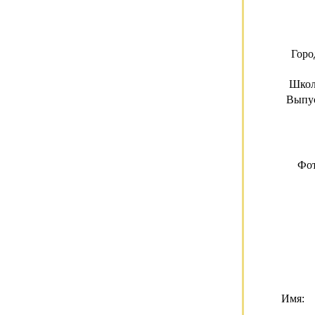
Горо
Школ
Выпус
Фот
Имя: