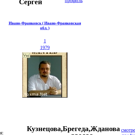
Сергей
профиль
Ивано-Франковск ( Ивано-Франковская
обл. )
1
1979
Кузнецова,Брегеда,Жданова
смотре
я: