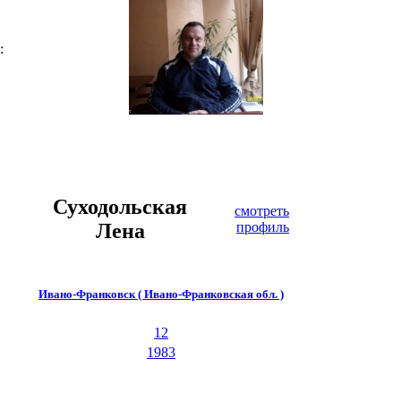
:
Суходольская
смотреть
Лена
профиль
Ивано-Франковск ( Ивано-Франковская обл. )
12
1983