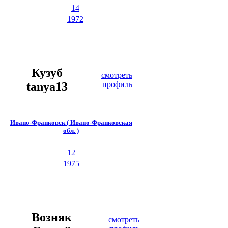
14
1972
Кузуб
смотреть
tanya13
профиль
Ивано-Франковск ( Ивано-Франковская
обл. )
12
1975
Возняк
смотреть