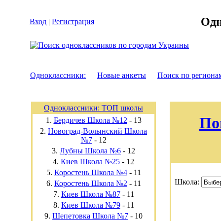
Одн
Вход
|
Регистрация
Одноклассники:
Новые анкеты
Поиск по региона
Одноклассники: ТОП школы
По
1.
Бердичев Школа №12
-
13
2.
Новоград-Волынский Школа
№7
-
12
3.
Лубны Школа №6
-
12
4.
Киев Школа №25
-
12
5.
Коростень Школа №4
-
11
Школа:
6.
Коростень Школа №2
-
11
7.
Киев Школа №87
-
11
8.
Киев Школа №79
-
11
9.
Шепетовка Школа №7
-
10