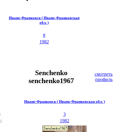
Ивано-Франковск ( Ивано-Франковская
обл. )
8
1982
Senchenko
смотреть
:
senchenko1967
профиль
Ивано-Франковск ( Ивано-Франковская обл. )
:
3
:
1982