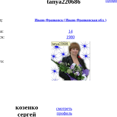
tanya220686
профи
д:
Ивано-Франковск ( Ивано-Франковская обл. )
а:
14
к:
1980
о:
козенко
смотреть
сергей
профиль