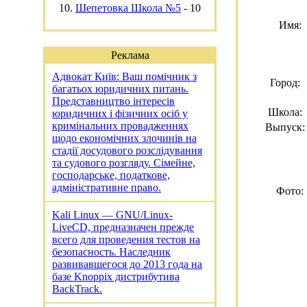
10.
Шепетовка Школа №5
-
10
Имя:
Реклама
Адвокат Київ: Ваш помічник з
Город:
багатьох юридичних питань.
Представництво інтересів
Школа:
юридичних і фізичних осіб у
кримінальних провадженнях
Выпуск:
щодо економічних злочинів на
стадії досудового розслідування
та судового розгляду. Сімейне,
господарське, податкове,
адміністративне право.
Фото:
Kali Linux — GNU/Linux-
LiveCD, предназначен прежде
всего для проведения тестов на
безопасность. Наследник
развивавшегося до 2013 года на
базе Knoppix дистрибутива
BackTrack.