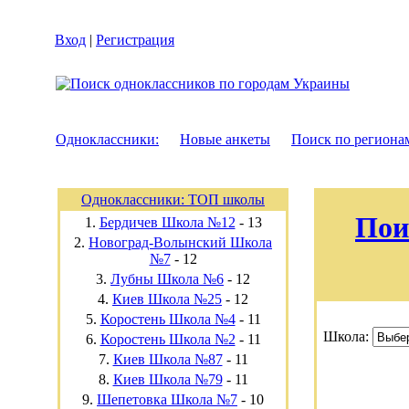
Вход
|
Регистрация
Одноклассники:
Новые анкеты
Поиск по региона
Одноклассники: ТОП школы
Пои
1.
Бердичев Школа №12
-
13
2.
Новоград-Волынский Школа
№7
-
12
3.
Лубны Школа №6
-
12
4.
Киев Школа №25
-
12
5.
Коростень Школа №4
-
11
Школа:
6.
Коростень Школа №2
-
11
7.
Киев Школа №87
-
11
8.
Киев Школа №79
-
11
9.
Шепетовка Школа №7
-
10