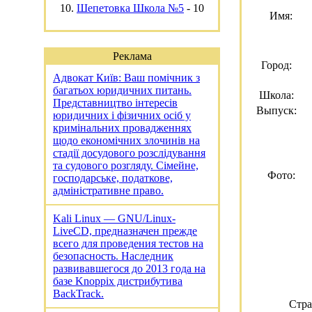
10.
Шепетовка Школа №5
-
10
Имя:
Реклама
Город:
Адвокат Київ: Ваш помічник з
багатьох юридичних питань.
Школа:
Представництво інтересів
Выпуск:
юридичних і фізичних осіб у
кримінальних провадженнях
щодо економічних злочинів на
стадії досудового розслідування
та судового розгляду. Сімейне,
Фото:
господарське, податкове,
адміністративне право.
Kali Linux — GNU/Linux-
LiveCD, предназначен прежде
всего для проведения тестов на
безопасность. Наследник
развивавшегося до 2013 года на
базе Knoppix дистрибутива
BackTrack.
Стр