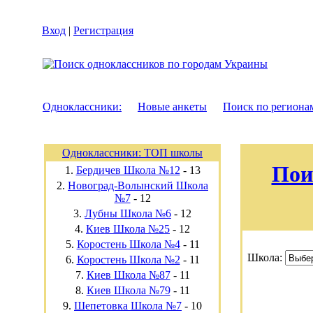
Вход
|
Регистрация
Одноклассники:
Новые анкеты
Поиск по региона
Одноклассники: ТОП школы
Пои
1.
Бердичев Школа №12
-
13
2.
Новоград-Волынский Школа
№7
-
12
3.
Лубны Школа №6
-
12
4.
Киев Школа №25
-
12
5.
Коростень Школа №4
-
11
Школа:
6.
Коростень Школа №2
-
11
7.
Киев Школа №87
-
11
8.
Киев Школа №79
-
11
9.
Шепетовка Школа №7
-
10