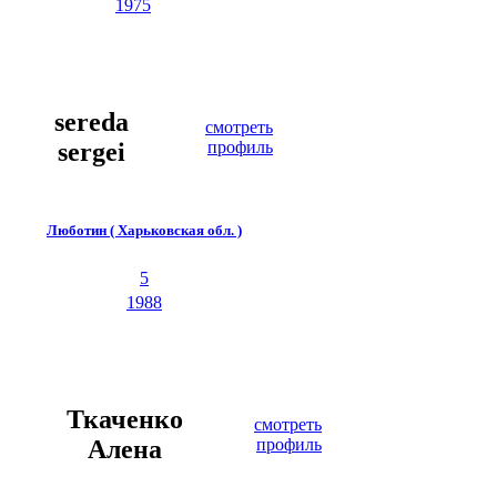
1975
sereda
смотреть
sergei
профиль
Люботин ( Харьковская обл. )
5
1988
Ткаченко
смотреть
Алена
профиль