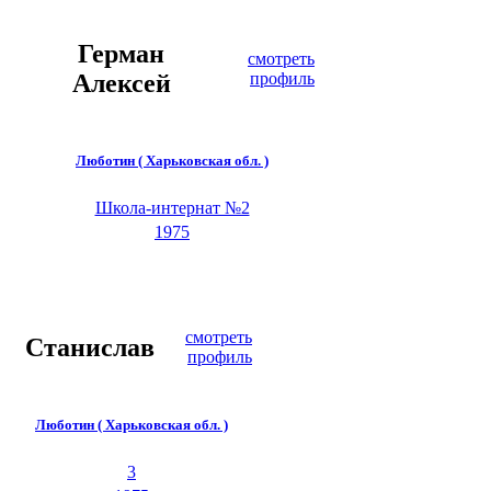
Герман
смотреть
Алексей
профиль
Люботин ( Харьковская обл. )
Школа-интернат №2
1975
смотреть
Станислав
профиль
Люботин ( Харьковская обл. )
3