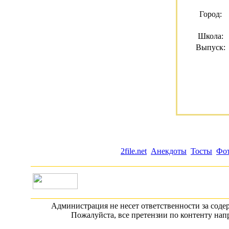
Город:
Школа:
Выпуск:
2file.net
Анекдоты
Тосты
Фо
Администрация не несет ответственности за сод
Пожалуйста, все претензии по контенту на