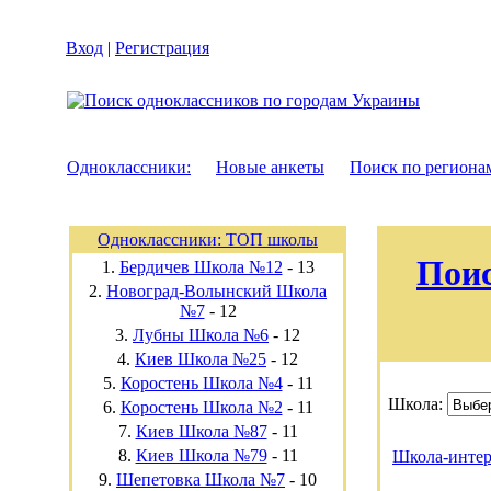
Вход
|
Регистрация
Одноклассники:
Новые анкеты
Поиск по региона
Одноклассники: ТОП школы
Поис
1.
Бердичев Школа №12
-
13
2.
Новоград-Волынский Школа
№7
-
12
3.
Лубны Школа №6
-
12
4.
Киев Школа №25
-
12
5.
Коростень Школа №4
-
11
Школа:
6.
Коростень Школа №2
-
11
7.
Киев Школа №87
-
11
8.
Киев Школа №79
-
11
Школа-инте
9.
Шепетовка Школа №7
-
10