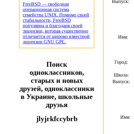
Выпуск:
FreeBSD — свободная
операционная система
семейства UNIX. Помимо своей
стабильности, FreeBSD
популярна и благодаря своей
лицензии, которая существенно
отличается от широко известной
Имя:
лицензии GNU GPL.
Город:
Поиск
одноклассников,
Школа:
старых и новых
Выпуск:
друзей, одноклассники
в Украине, школьные
друзья
Имя:
jlyjrkfccybrb