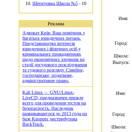
10.
Шепетовка Школа №5
-
10
Имя:
Реклама
Адвокат Київ: Ваш помічник з
багатьох юридичних питань.
Город:
Представництво інтересів
юридичних і фізичних осіб у
кримінальних провадженнях
Школа:
щодо економічних злочинів на
Выпуск:
стадії досудового розслідування
та судового розгляду. Сімейне,
господарське, податкове,
адміністративне право.
Kali Linux — GNU/Linux-
Имя:
LiveCD, предназначен прежде
всего для проведения тестов на
безопасность. Наследник
развивавшегося до 2013 года на
Город:
базе Knoppix дистрибутива
BackTrack.
Школа: