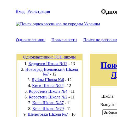
Одно
Вход
|
Регистрация
Одноклассники:
Новые анкеты
Поиск по региона
Одноклассники: ТОП школы
Поис
1.
Бердичев Школа №12
-
13
2.
Новоград-Волынский Школа
Л
№7
-
12
3.
Лубны Школа №6
-
12
4.
Киев Школа №25
-
12
5.
Коростень Школа №4
-
11
Школа:
6.
Коростень Школа №2
-
11
7.
Киев Школа №87
-
11
Выпуск:
8.
Киев Школа №79
-
11
9.
Шепетовка Школа №7
-
10