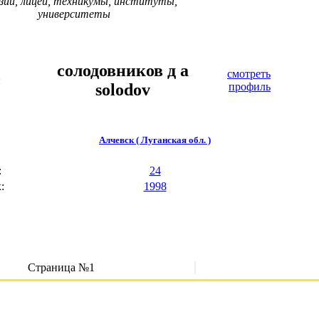
зии, лицеи, техникумы, институты,
университеты
солодовников д а
смотреть
:
solodov
профиль
Алчевск ( Луганская обл. )
:
24
:
1998
Страница №1