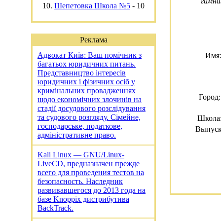
гимна
10.
Шепетовка Школа №5
-
10
Реклама
Адвокат Київ: Ваш помічник з
Имя
багатьох юридичних питань.
Представництво інтересів
юридичних і фізичних осіб у
кримінальних провадженнях
Город:
щодо економічних злочинів на
стадії досудового розслідування
та судового розгляду. Сімейне,
Школа
господарське, податкове,
Выпуск
адміністративне право.
Kali Linux — GNU/Linux-
LiveCD, предназначен прежде
всего для проведения тестов на
безопасность. Наследник
развивавшегося до 2013 года на
базе Knoppix дистрибутива
BackTrack.