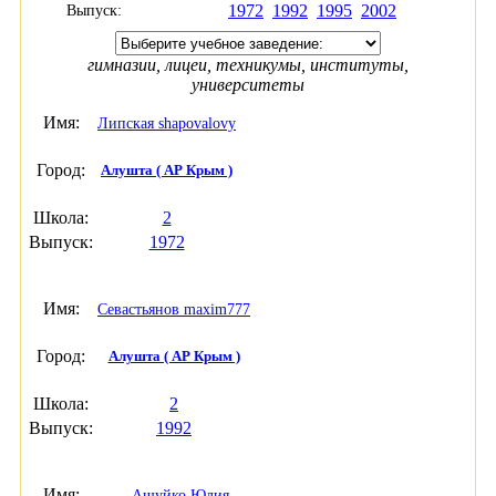
1972
1992
1995
2002
Выпуск:
гимназии, лицеи, техникумы, институты,
университеты
Имя:
Липская shapovalovy
Город:
Алушта ( АР Крым )
Школа:
2
Выпуск:
1972
Имя:
Севастьянов maxim777
Город:
Алушта ( АР Крым )
Школа:
2
Выпуск:
1992
Имя:
Ашуйко Юлия