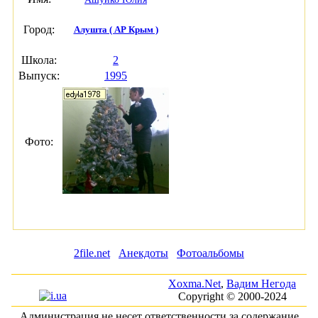
Город:
Алушта ( АР Крым )
Школа:
2
Выпуск:
1995
Фото:
2file.net
Анекдоты
Фотоальбомы
Xoxma.Net
,
Вадим Негода
Copyright © 2000-2024
Администрация не несет ответственности за содержание