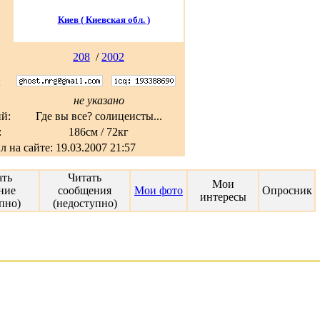
Киев ( Киевская обл. )
208
/
2002
:
не указано
й:
Где вы все? солицеисты...
:
186см / 72кг
л на сайте: 19.03.2007 21:57
ать
Читать
Мои
ние
сообщения
Мои фото
Опросник
интересы
пно)
(недоступно)