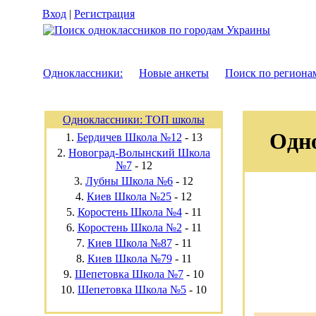
Вход
|
Регистрация
Одноклассники:
Новые анкеты
Поиск по региона
Одноклассники: ТОП школы
Одн
1.
Бердичев Школа №12
-
13
2.
Новоград-Волынский Школа
№7
-
12
3.
Лубны Школа №6
-
12
4.
Киев Школа №25
-
12
5.
Коростень Школа №4
-
11
6.
Коростень Школа №2
-
11
7.
Киев Школа №87
-
11
8.
Киев Школа №79
-
11
9.
Шепетовка Школа №7
-
10
10.
Шепетовка Школа №5
-
10