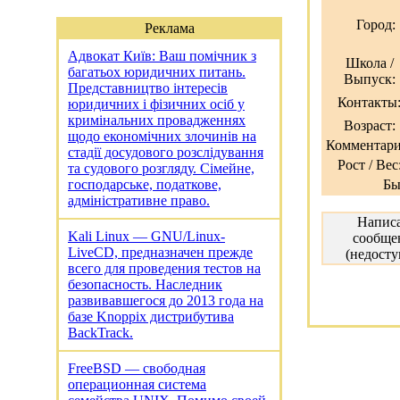
Город:
Реклама
Адвокат Київ: Ваш помічник з
Школа /
багатьох юридичних питань.
Выпуск:
Представництво інтересів
Контакты
юридичних і фізичних осіб у
кримінальних провадженнях
Возраст:
щодо економічних злочинів на
Комментари
стадії досудового розслідування
Рост / Вес
та судового розгляду. Сімейне,
господарське, податкове,
Бы
адміністративне право.
Напис
Kali Linux — GNU/Linux-
сообще
LiveCD, предназначен прежде
(недосту
всего для проведения тестов на
безопасность. Наследник
развивавшегося до 2013 года на
базе Knoppix дистрибутива
BackTrack.
FreeBSD — свободная
операционная система