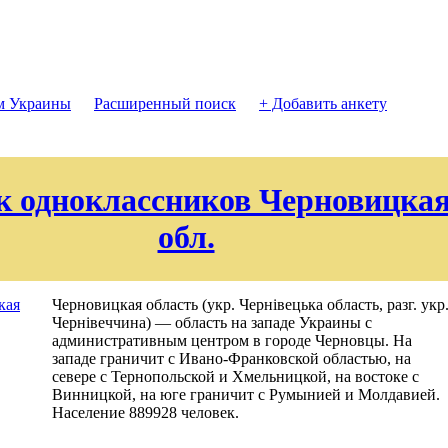
м Украины
Расширенный поиск
+ Добавить анкету
к одноклассников Черновицка
обл.
Черновицкая область (укр. Чернівецька область, разг. укр
Чернівеччина) — область на западе Украины с
административным центром в городе Черновцы. На
западе граничит с Ивано-Франковской областью, на
севере с Тернопольской и Хмельницкой, на востоке с
Винницкой, на юге граничит с Румынией и Молдавией.
Население 889928 человек.