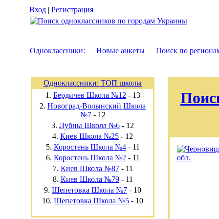
Вход
|
Регистрация
Одноклассники:
Новые анкеты
Поиск по региона
Одноклассники: ТОП школы
Поис
1.
Бердичев Школа №12
-
13
2.
Новоград-Волынский Школа
№7
-
12
3.
Лубны Школа №6
-
12
4.
Киев Школа №25
-
12
5.
Коростень Школа №4
-
11
6.
Коростень Школа №2
-
11
7.
Киев Школа №87
-
11
8.
Киев Школа №79
-
11
9.
Шепетовка Школа №7
-
10
10.
Шепетовка Школа №5
-
10