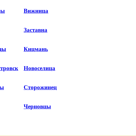
цы
Вижница
Заставна
цы
Кицмань
тровск
Новоселица
ны
Сторожинец
Черновцы