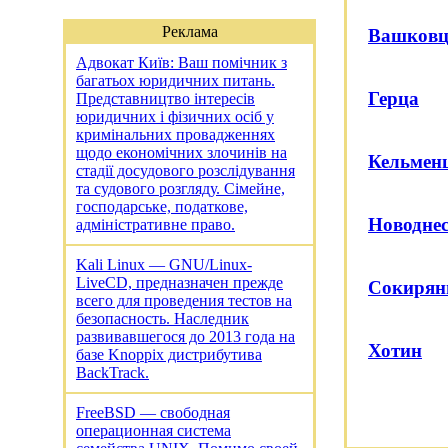
Реклама
Вашков
Адвокат Київ: Ваш помічник з
багатьох юридичних питань.
Герца
Представництво інтересів
юридичних і фізичних осіб у
кримінальних провадженнях
щодо економічних злочинів на
Кельмен
стадії досудового розслідування
та судового розгляду. Сімейне,
господарське, податкове,
Новоднес
адміністративне право.
Kali Linux — GNU/Linux-
LiveCD, предназначен прежде
Сокиря
всего для проведения тестов на
безопасность. Наследник
развивавшегося до 2013 года на
Хотин
базе Knoppix дистрибутива
BackTrack.
FreeBSD — свободная
операционная система