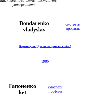
зии, лицеи, техникумы, институты,
университеты
Bondarenko
смотреть
vladyslav
профиль
Верховцево ( Днепропетровская обл. )
1
1986
Гапоненко
смотреть
ket
профиль