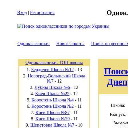
Однок
Вход
|
Регистрация
Одноклассники:
Новые анкеты
Поиск по региона
Одноклассники: ТОП школы
Поиск
1.
Бердичев Школа №12
-
13
2.
Новоград-Волынский Школа
Днеп
№7
-
12
3.
Лубны Школа №6
-
12
4.
Киев Школа №25
-
12
5.
Коростень Школа №4
-
11
Школа:
6.
Коростень Школа №2
-
11
7.
Киев Школа №87
-
11
Выпуск:
8.
Киев Школа №79
-
11
9.
Шепетовка Школа №7
-
10