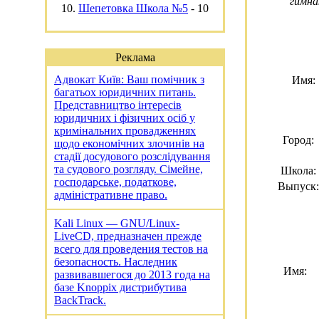
гимна
10.
Шепетовка Школа №5
-
10
Реклама
Адвокат Київ: Ваш помічник з
Имя:
багатьох юридичних питань.
Представництво інтересів
юридичних і фізичних осіб у
кримінальних провадженнях
Город:
щодо економічних злочинів на
стадії досудового розслідування
та судового розгляду. Сімейне,
Школа:
господарське, податкове,
Выпуск:
адміністративне право.
Kali Linux — GNU/Linux-
LiveCD, предназначен прежде
всего для проведения тестов на
безопасность. Наследник
Имя:
развивавшегося до 2013 года на
базе Knoppix дистрибутива
BackTrack.