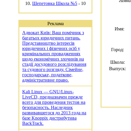
гимна
10.
Шепетовка Школа №5
-
10
Реклама
Имя:
Адвокат Київ: Ваш помічник з
багатьох юридичних питань.
Представництво інтересів
юридичних і фізичних осіб у
Город:
кримінальних провадженнях
щодо економічних злочинів на
Школа:
стадії досудового розслідування
Выпуск:
та судового розгляду. Сімейне,
господарське, податкове,
адміністративне право.
Kali Linux — GNU/Linux-
LiveCD, предназначен прежде
всего для проведения тестов на
безопасность. Наследник
развивавшегося до 2013 года на
базе Knoppix дистрибутива
BackTrack.