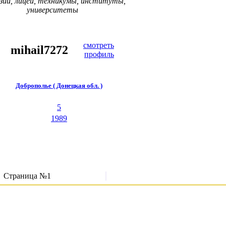
зии, лицеи, техникумы, институты,
университеты
смотреть
mihail7272
профиль
Доброполье ( Донецкая обл. )
5
1989
Страница №1