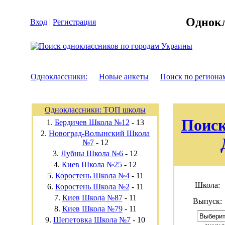
Однокл
Вход
|
Регистрация
Одноклассники:
Новые анкеты
Поиск по региона
Одноклассники: ТОП школы
Поиск
1.
Бердичев Школа №12
-
13
2.
Новоград-Волынский Школа
№7
-
12
3.
Лубны Школа №6
-
12
4.
Киев Школа №25
-
12
5.
Коростень Школа №4
-
11
Школа:
6.
Коростень Школа №2
-
11
7.
Киев Школа №87
-
11
Выпуск:
8.
Киев Школа №79
-
11
9.
Шепетовка Школа №7
-
10